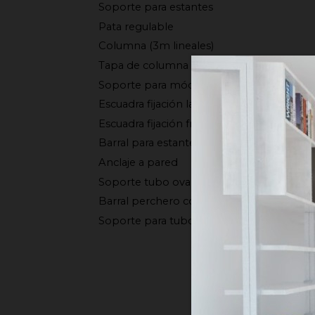
Soporte para estantes
Pata regulable
Columna (3m lineales)
Tapa de columna
Soporte para módulos
Escuadra fijación lateral
Escuadra fijación frontal
Barral para estante de vidrio (3m lineales)
Anclaje a pared
Soporte tubo oval
Barral perchero con led (3m lineales)
Soporte para tubo redondo