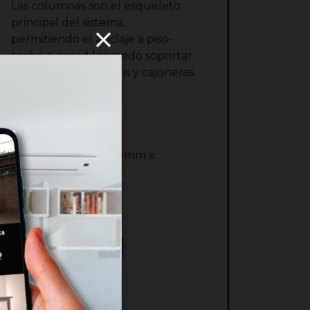
Las columnas son el esqueleto
principal del sistema,
permitiendo el anclaje a piso-
techo o pared logrando soportar
los estantes, módulos y cajoneras
que componen el
amoblamiento.
Medidas: 60mm x 40mm x
3000mm
Peso: 1293 gr
Pack: 4x3 ML
ficha-pl1-3439.pdf