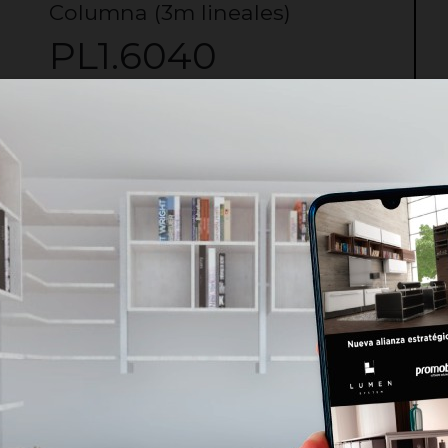
Columna (3m lineales)
PL1.6040