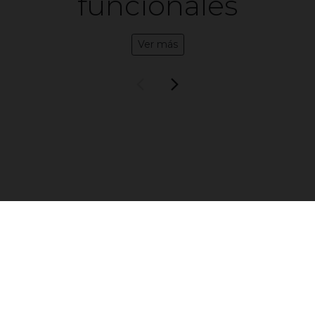
funcionales
Ver más
LUMEN
es un sistema de
componentes de alta calidad, que
aporta una solución de diseño para
la fabricación de muebles.